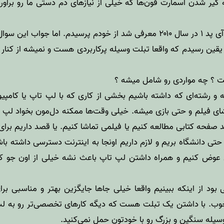
 گیر شدن اسمارت فون‌ها که خیلی از نیازهای دم دستی ما رو برآورده
این سوالی بود که من وقتی آی پد ۱ در سال ۲۰۱۰ معرفی شد از خودم پرسیدم. ا
 یقین رسیدم که واقعا تبلت وسیله پرکاربردی هست و نمیشه از کنا
ست ؟ چه مواردی رو شامل میشه ؟
و رشته‌ای که داشته باشیم بخشی از کاری که با لپ تاپ یا کامپیو
ای فیلم و حتی بازی میشه. خیلی وقت‌ها ممکنه دل‌مون بخواد لپ تا
صفحه کتابی مطالعه کنیم یا فیلمی تماشا کنیم. یا قصد داریم برای
یا حتی دانشگاه بریم و لازم داریم اونجا به اینترنت دسترسی داشته با
 عوض کنیم و همراه داشتن لپ تاپ باعث نشه خیلی از اون جو کار
ی بود از اینکه ببینیم واقعا خیلی جاها جایگزین بهتر و مناسبی بر
. با داشتن یک تبلت هست که دیگه کارهای تخصصی‌تر رو به لپ تا
سیله سنگین و بزرگ رو با خودتون حمل نمی‌کنید.