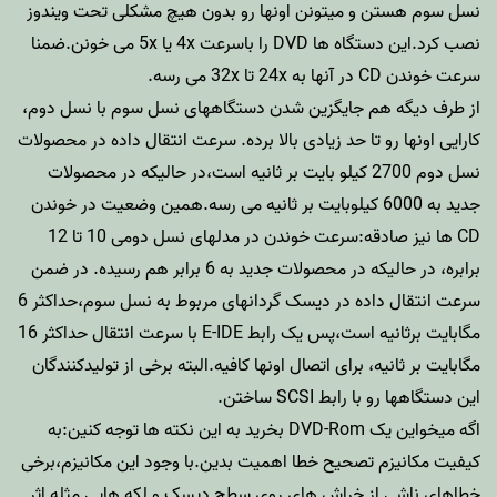
نسل سوم هستن و میتونن اونها رو بدون هیچ مشکلی تحت ویندوز
نصب کرد.این دستگاه ها DVD را باسرعت 4x یا 5x می خونن.ضمنا
سرعت خوندن CD در آنها به 24x تا 32x می رسه.
از طرف دیگه هم جایگزین شدن دستگاههای نسل سوم با نسل دوم،
کارایی اونها رو تا حد زیادی بالا برده. سرعت انتقال داده در محصولات
نسل دوم 2700 کیلو بایت بر ثانیه است،در حالیکه در محصولات
جدید به 6000 کیلوبایت بر ثانیه می رسه.همین وضعیت در خوندن
CD ها نیز صادقه:سرعت خوندن در مدلهای نسل دومی 10 تا 12
برابره، در حالیکه در محصولات جدید به 6 برابر هم رسیده. در ضمن
سرعت انتقال داده در دیسک گردانهای مربوط به نسل سوم،حداکثر 6
مگابایت برثانیه است،پس یک رابط E-IDE با سرعت انتقال حداکثر 16
مگابایت بر ثانیه، برای اتصال اونها کافیه.البته برخی از تولیدکنندگان
این دستگاهها رو با رابط SCSI ساختن.
اگه میخواین یک DVD-Rom بخرید به این نکته ها توجه کنین:به
کیفیت مکانیزم تصحیح خطا اهمیت بدین.با وجود این مکانیزم،برخی
خطاهای ناشی از خراش های روی سطح دیسک و لکه هایی مثله اثر