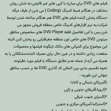
فیلم های DVD برای مبارزه با کپی های غیر قانونی،به شش روش
مختلف در هنگام ضبط کدینگ (Coding ) می شن.از طرف دیگه
دستگاه پخش کننده فیلم های DVD هم هنگام ساخته شدن توسط
شرکت،به نرم افزارهای کدینگ خاص منطقه فروش مجهز می
شن.پس با این تفاصیل فقط DVD Player های مخصوص مناطق
میتونن DVD های خاص اون منطقه جغرافیایی رو پخش کنن.البته
این موضوع برای کمپانی های مالک اینگونه فیلمها و محصولات
منفعت زیادی داشته و در عین حال برای مصرف کننده،مشکلاتی را به
همراه می آره،از جمله عدم تطابق دستگاه با فیلم مورد نظرتونه.
نحوه تقسیم بندی بین المللی کد گذاری DVD ها بر حسب مناطق
جهانی این طوریه :
۱)آمریکای شمالی و کانادا
۲)اروپا،آفریقای جنوبی و ژاپن
۳)آسیای جنوب شرقی
۴)استرالیا،آمریکای مرکزی و جنوبی