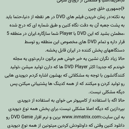
۵)آفریقا،آسیا و قسمتی از اروپای شرقی
۶)جمهوری خلق چین
یه نکته:در زمان خریدن فیلم های DVD در هر نقطه از دنیا،حتما باید
به پشت جعبه آن به دقت نگاه کنین و طبق شماره ای که درج شده
،مطمئن بشید که این DVD با Player شما سازگاره.ایران در منطقه 5
قرار داره و تمام DVD های مخصوص این منطقه رو توسط
دستگاههای پخش کننده در ایران قابل پخشه.
حالا زیاد نگران نشین یه خبر خوش هم براتون دارم،توی یه مجله
خوندم که جدیدا اکثر DVD Player ها که دارن تولید میشن ،تولید
کنندگانشون با توجه به مشکلاتی که بهشون اشاره کردم دیویدی هایی
رو تولید کردن و میکنند که از همه کدینگ ها پشتیبانی میکنن.پس
دیگه مشکلی نیست.
حالا اگه با استفاده از کامپیوتر می خوای به استفاده از دیویدی
بپردازین که دیگه اصلا مشکلی نیست.برای پخش همه نوع دیویدی
به این سایت:www.inmatrix.com برین و نرم افزار DVD Genie رو
دانلود کنین وقتی که داونلودش کردین میتونین از همه نوع دیویدی