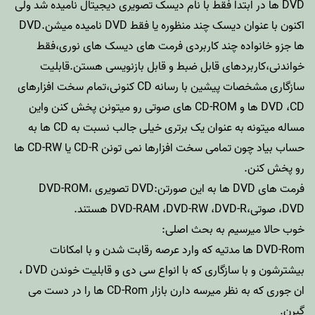
DVD ها در ابتدا فقط با نام دیسک تصویری دیجیتال نامیده شد ولی
اکنون با عنوان دیسک چند منظوره یا فقط DVD نامیده میشن.DVD
ها جزو خانواده چند کاربردی فرمت های دیسک های نوری،فقط
خواندنی،کاربردهای قابل ضبط و قابل بازنویسی هستن.قابلیت
سازگاری مشخصات پیشین با رسانه CD کنونی،تمام سخت افزارهای
DVD ،CD ها و CD-ROM های صوتی رو میتونن پخش کنن واین
مساله میتونه به عنوان یک برتری خیلی جالب نسبت به CD ها به
حساب بیاد چون تمامی سخت افزارها نمی تونن CD-R یا CD-RW ها
رو پخش کنن.
فرمت های DVD ها به این صورتن:DVD تصویری ،DVD-ROM
،DVD صوتی،DVD-RAM ،DVD-RW ،DVD-R هستند.
خوب حالا میرسیم به بحث اصلی:
DVD-Rom ها مدتیه که وارد عرصه رقابت شدن و با امکانات
بیشترشون و با سازگاری که با انواع سی دی و قابلیت خوندن DVD ،
ان جوری که به نظر میرسه دارن بازار CD-Rom ها را در دست می
گیرن.