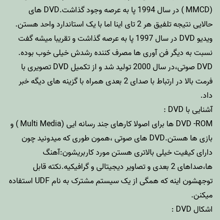
(MMCD ) در سال 1994 پا به عرصه وجود گذاشت.DVD های
حالایی نتیجه تلفیق هر 2 تای اینا اما با یک استاندارد واحد هستن.
ویدیو DVD در سال 1997 پا به عرصه گذاشت و تقریبا میشه گفت
نسبت به دیگر فن آوری ها مصرف کننده رشدش خیلی خوب بوده.
DVD صوتی،در سال 2000 تولید شد و از تکمیل DVD تصویری با
فرمت بالا در ارتباط با صدای 2 بعدی همراه با گزینه های دیگه خبر
داد.
آشنایی با DVD :
DVD -ROM ها برای اصولا کارهای جند رسانه ایی (Multi Media ) و
بازی ها هستن.DVD های صوتی ،همون طوری که میدونید چون
دارای کیفیت خیلی بالاتری هستن مورد کاربریشون:آهنگ
ها،صداهای 2 بعدی و تصاویر دیجیتالی و گرافیکیه.نکته قابل
توجهشون اینه که همگی از یک سیستم مشترک به نام UDF استفاده
میکنن.
اشکال DVD :