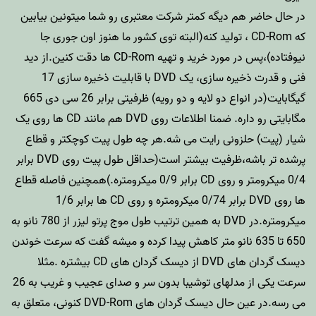
در حال حاضر هم دیگه کمتر شرکت معتبری رو شما میتونین بیابین
که CD-Rom ، تولید کنه(البته توی کشور ما هنوز اون جوری جا
نیوفتاده)،پس در مورد خرید و تهیه CD-Rom ها دقت کنین.از دید
فنی و قدرت ذخیره سازی، یک DVD با قابلیت ذخیره سازی 17
گیگابایت(در انواع دو لایه و دو رویه) ظرفیتی برابر 26 سی دی 665
مگابایتی رو داره. ضمنا اطلاعات روی DVD هم مانند CD ها روی یک
شیار (پیت) حلزونی رایت می شه.هر چه طول پیت کوچکتر و قطاع
پرشده تر باشه،ظرفیت بیشتر است(حداقل طول پیت روی DVD برابر
0/4 میکرومتر و روی CD برابر 0/9 میکرومتره.)همچنین فاصله قطاع
ها روی DVD برابر 0/74 میکرومتره و روی CD ها برابر 1/6
میکرومتره.در DVD به همین ترتیب طول موج پرتو لیزر از 780 نانو به
650 تا 635 نانو متر کاهش پیدا کرده و میشه گفت که سرعت خوندن
دیسک گردان های DVD از دیسک گردان های CD بیشتره .مثلا
سرعت یکی از مدلهای توشیبا بدون سر و صدای عجیب و غریب به 26
می رسه.در عین حال دیسک گردان های DVD-Rom کنونی، متعلق به