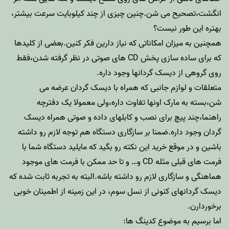
انگشت،تصحیح می شن.چنین چیزی از چند کیلوبایت سرعت بیشتر،
بهتره این طور نیست؟
همچنین به میزان امکاناتی که نیاز دارین فکر کنین.بعضی از کلیدها
که برای ساده سازی پخش CD های صوتی در نظر گرفته شدن،فقط
روی گروهی از دیسک گردانها وجود داره.
متعلقات و لوازم جانبی که همراه با دیسک گردان عرضه می
شن،بسته به مارک اونها تفاوت داره،ولی معمولا یک دفترچه
راهنما،چند پیچ برای نصب و کابلهای داده و صوتی همراه دیسک
گردان وجود داره.ضمنا بر سازگاری دستگاه هم توجه لازم رو داشته
باشین و در موقع خرید این نکته رو بگید که مایلید دستگاه شما با
فرمت های قبلی مثله CD و… و تا حد ممکن با فرمت های موجود
هماهنگی و سازگاری لازم رو داشته باشه.البته به تجربه ثابت شده که
دیسک گردانهای کنونی از نسل سوم، در این زمینه از اطمینان خوبی
برخوردارن.
اما برسیم به موضوع کدینگ ها: