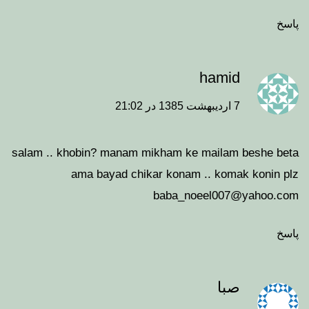
پاسخ
hamid
7 اردیبهشت 1385 در 21:02
salam .. khobin? manam mikham ke mailam beshe beta
ama bayad chikar konam .. komak konin plz
baba_noeel007@yahoo.com
پاسخ
صبا