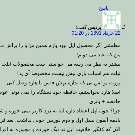
پاسخ
پردیس
گفت:
22 خرداد 1391 در 01:20
مطمئنی اگر محصول اپل نبود بازم همین مزایا را براش می 
من که بعید می دونم!
بیشتر به نظر می رسه می خواستی ست محصولات اپلت را
تبلت هم اسباب بازی بیش نیست مخصوصا آی پد!
پورت یو اس بی که نداره بهش فلش یا هارد وصل کنی
اصلا هارد نخواستیم، حافظه خود دستگاه را نمی تونی عو
حافظه + باتری
چرا؟ چون اپل اعتقاد داره اینا به درد کاربر نمی خوره و 
یادمه آیفون نسل اول و دوم دوربین خوبی نداشت، بعد فن
الان که کفگیر خلاقیت اپل ته دیگ خورده و مجبوره به اف