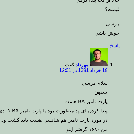
حالا از کجا پیدا کردی؟
قیمت؟
مرسی
خوش باشی
پاسخ
مهرداد
گفت:
18 خرداد 1391 در 12:01
سلام مرسی
ممنون
پارت نامبر BA هست
پیدا کردن آی پد منظورت بود یا پارت نامبر BA ؟ :دی آی پد که به وفور یافت میشه تو پایتخت همه مغازه‌ها دارن
در مورد پارت نامبر هم شانسی هست باید گشت ولی BA از اون پارت نامبرهاست که زیاد پیدا میشه تقر
من ۱۶۸۰ گرفتم اینو