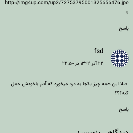
http://img4up.com/up2/72753795001325656476.jpe
g
پاسخ
fsd
۲۲ آذر ۱۳۹۲ در ۲۲:۵۰
اصلا این همه چیز یکجا به درد میخوره که آدم باخودش حمل
کنه؟؟؟
پاسخ
دیدگاهی بنویسید