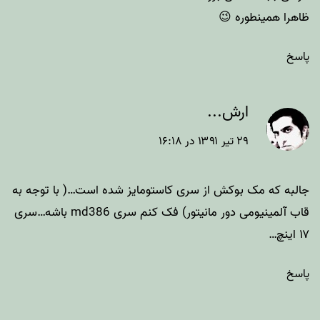
ظاهرا همینطوره 😉
پاسخ
ارش...
۲۹ تیر ۱۳۹۱ در ۱۶:۱۸
جالبه که مک بوکش از سری کاستومایز شده است…( با توجه به
قاب آلمینیومی دور مانیتور) فک کنم سری md386 باشه…سری
۱۷ اینچ…
پاسخ