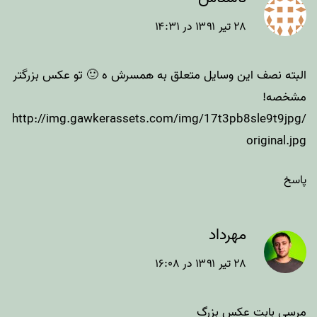
۲۸ تیر ۱۳۹۱ در ۱۴:۳۱
البته نصف این وسایل متعلق به همسرش ه 🙂 تو عکس بزرگتر
مشخصه!
http://img.gawkerassets.com/img/17t3pb8sle9t9jpg/
original.jpg
پاسخ
مهرداد
۲۸ تیر ۱۳۹۱ در ۱۶:۰۸
مرسی بابت عکس بزرگ