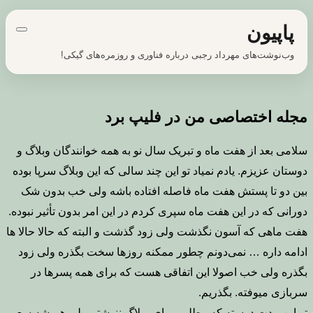
پرش
پاپیون
به
محتوا
وب‌نوشت‌های مهرداد رجبی درباره فناوری و روزمره‌های گیکی!
مجله اختصاصی من در فلیپ برد
سلامی بعد از هفت ماه و تبریک سال نو به همه خوانندگان وبلاگ و
دوستان عزیزم. یادم نمیاد تو این چند سالی که این وبلاگ سرپا بوده
بین دو تا پستش هفت ماه فاصله افتاده باشه ولی خب بدون شک
دورانی که در این هفت ماه سپری کردم در این امر بدون تأثیر نبوده.
هفت ماهی که آسون نگذشت ولی زود گذشت و البته که حالا حالا ها
ادامه داره … نمی‌دونم چطور ممکنه روزها سخت بگذره ولی زود
بگذره ولی خب اصولا این اتفاقی هست که برای همه پسرها در
سربازی میوفته. بگذریم.
تو این مدت درسته که مطلبی برای وبلاگ ننوشتم ولی همیشه سعی