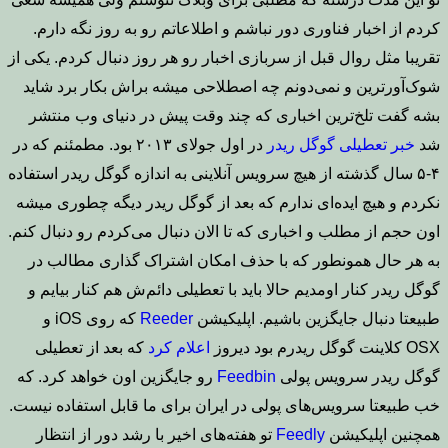
کردم از اخبار فناوری دور نباشم و اطلاعاتم رو به روز نگه دارم.
تقریبا مثل روال قبل از سربازی اخبار رو هر روز دنبال کردم. یکی از
شوک‌آورترین و نمی‌دونم چه اصطلاحی میشه براش بکار برد شاید
بشه گفت تلخ‌ترین اخباری که چند وقت پیش در دنیای وب منتشر
شد
خبر تعطیلی گوگل ریدر
در اول جولای ۲۰۱۳ بود. مطمئنم که در
۴-۵ سال گذشته از هیچ سرویس آنلاینی به اندازه گوگل ریدر استفاده
نکردم و هیچ ایده‌ای ندارم که بعد از گوگل ریدر دیگه چطوری میشه
اون حجم از مطلب و اخباری که تا الان دنبال می‌کردم رو دنبال کنم.
به هر حال همونطور که با حذف امکان اشتراک گذاری مطالب در
گوگل ریدر کنار اومدیم حالا باید با تعطیلی دائم‌ش هم کنار بیایم و
طبیعتا دنبال جایگزین باشیم. اپلیکیشن
Reeder
که روی iOS و
OSX کلاینت گوگل ریدرم بود دیروز
اعلام کرد
که بعد از تعطیلی
گوگل ریدر سرویس پولی
Feedbin
رو جایگزین اون خواهد کرد. که
خب طبیعتا سرویس‌های پولی در ایران برای ما قابل استفاده نیست.
همچنین اپلیکیشن
Feedly
تو هفته‌های اخیر با رشد دور از انتظار