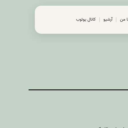
با من
آرشیو
کانال یوتوب