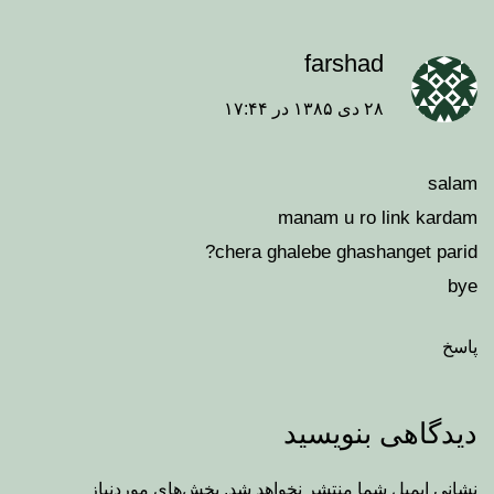
farshad
۲۸ دی ۱۳۸۵ در ۱۷:۴۴
salam
manam u ro link kardam
chera ghalebe ghashanget parid?
bye
پاسخ
دیدگاهی بنویسید
نشانی ایمیل شما منتشر نخواهد شد.
بخش‌های موردنیاز