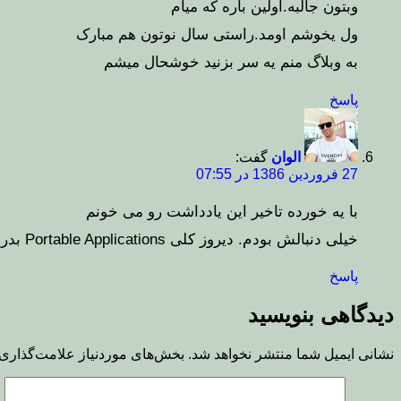
وبتون جالبه.اولین باره که میام
ول یخوشم اومد.راستی سال نوتون هم مبارک
به وبلاگ منم یه سر بزنید خوشحال میشم
پاسخ
الوان
گفت:
27 فروردین 1386 در 07:55
با یه خورده تاخیر این یادداشت رو می خونم
خیلی دنبالش بودم. دیروز کلی Portable Applications بدرد بخور دانلود کردم.
پاسخ
دیدگاهی بنویسید
نشانی ایمیل شما منتشر نخواهد شد.
بخش‌های موردنیاز علامت‌گذاری 