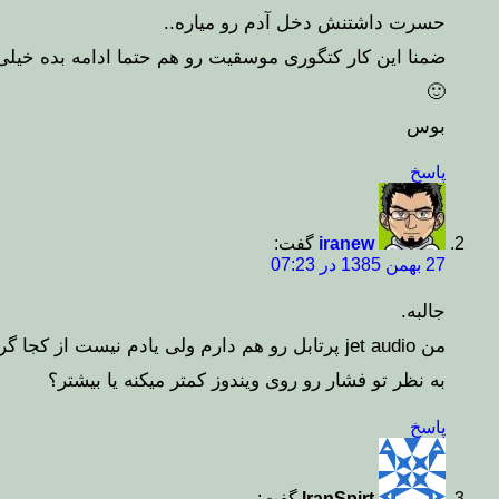
حسرت داشتنش دخل آدم رو میاره..
ضمنا این کار کتگوری موسقیت رو هم حتما ادامه بده خیلی
🙂
بوس
پاسخ
iranew
گفت:
27 بهمن 1385 در 07:23
جالبه.
من jet audio پرتابل رو هم دارم ولی یادم نیست از کجا گرفتمش.
به نظر تو فشار رو روی ویندوز کمتر میکنه یا بیشتر؟
پاسخ
IranSpirt
گفت: