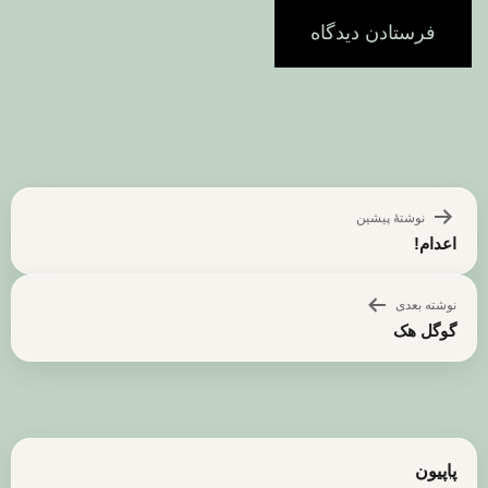
راهبری
نوشتهٔ پیشین
نوشته
اعدام!
نوشته بعدی
گوگل هک
پاپیون