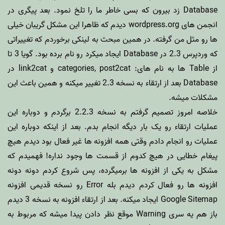
Database زد بیرون که بسی خاطر ما را تلخ نمود. بعد پیگری در
انجمن های wordpress.org دیدم که ظاهرا این مشکل گریبان
خیلی
ها
رو مثل من گرفته. در همین مبحث به
لینکی
برخوردم که تغییراتی
که وردپرس 2.3 در Database ایجاد میکرد رو نام برده بود. گویا 3 تا
از Table ها به نام های: categories, post2cat و link2cat در
Database بعد از ارتقاء به نسخه 2.3 تغییر میکنه و همین باعث این
مشکلات میشه.
خلاصه امروز تصمیم گرفتم به نسخه 2.2.3 برگردم و دوباره این
عملیات ارتقاء رو یک بار دیگه انجام بدم. بعد از اینکه دوباره این
عملیات رو انجام دادم وقتی همه افزونه ها غیر فعال بود دیدم هیچ
پیغام خطایی در هیچ کدوم از قسمت ها وجود نداره! فهمیدم که
مشکل به یکی از افزونه ها برمیگرده، پس شروع کردم دونه دونه
افزونه ها رو فعال کردم دیدم بله Error رو نسخه قدیمی افزونه
Google Sitemap
ایجاد میکنه. بعد از ارتقاء افزونه به نسخه 3 دیدم
باز هم یه سری Warning موقع نظر دادن پیدا میشه که مربوط به