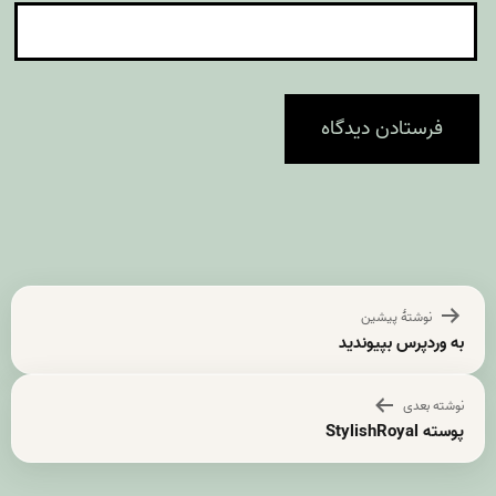
راهبری
نوشتهٔ پیشین
نوشته
به وردپرس بپیوندید
نوشته بعدی
پوسته StylishRoyal