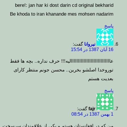
bere!: jan har ki dost darin cd original bekharid
Be khoda to iran khanande mes mohsen nadarim
پاسخ
نیروانا
گفت:
16 آبان 1387 در 15:54
عاااااااااااااااااااااااااااالیه!!! حرف نداره.. بچه ها فقط
توروخدا اصلشو بخرین.. محسن جونم منتظر کارای
بعدیت هستم
پاسخ
fajr
گفت:
1 بهمن 1387 در 08:54
من که در افغانستان هستم و یکی از علاقمندان سرسخت