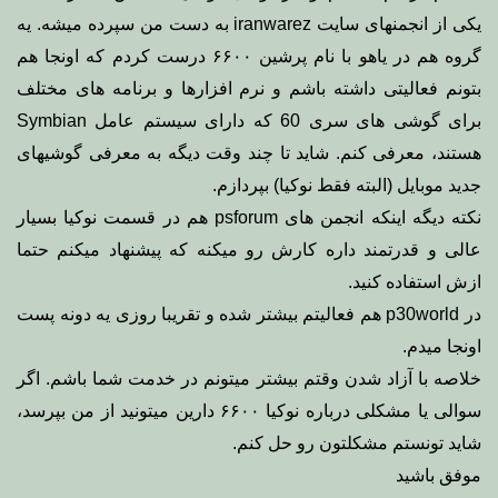
یکی از انجمنهای سایت
iranwarez
به دست من سپرده میشه. یه
گروه هم در یاهو با نام
پرشین ۶۶۰۰
درست کردم که اونجا هم
بتونم فعالیتی داشته باشم و نرم افزارها و برنامه های مختلف
برای گوشی های سری 60 که دارای سیستم عامل Symbian
هستند، معرفی کنم. شاید تا چند وقت دیگه به معرفی گوشیهای
جدید موبایل (البته فقط نوکیا) بپردازم.
نکته دیگه اینکه انجمن های
psforum
هم در قسمت نوکیا بسیار
عالی و قدرتمند داره کارش رو میکنه که پیشنهاد میکنم حتما
ازش استفاده کنید.
در
p30world
هم فعالیتم بیشتر شده و تقریبا روزی یه دونه پست
اونجا میدم.
خلاصه با آزاد شدن وقتم بیشتر میتونم در خدمت شما باشم. اگر
سوالی یا مشکلی درباره نوکیا ۶۶۰۰ دارین میتونید از من بپرسد،
شاید تونستم مشکلتون رو حل کنم.
موفق باشید