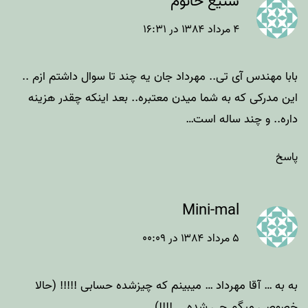
ستیغ خانوم
۴ مرداد ۱۳۸۴ در ۱۶:۳۱
بابا مهندس آی تی.. مهرداد جان یه چند تا سوال داشتم ازم ..
این مدرکی که به شما میدن معتبره.. بعد اینکه چقدر هزینه
داره.. و چند ساله است…
پاسخ
Mini-mal
۵ مرداد ۱۳۸۴ در ۰۰:۰۹
به به … آقا مهرداد … میبینم که چیزشده حسابی !!!!! (حالا
خصوصی میگم چی شده … !!!!)