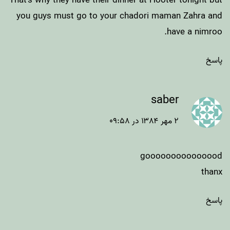
That’s why they have their dinner at Hooter tonight but
you guys must go to your chadori maman Zahra and
have a nimroo.
پاسخ
saber
۲ مهر ۱۳۸۴ در ۰۹:۵۸
gooooooooooooood
thanx
پاسخ