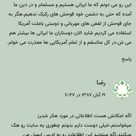
این رو می دونم که ما ایرانی هستیم و مسلمام و در دین ما
آمده که حتی به دشمن خود فوحش های رکیک ندهیم.هگر به
جای فوحش از لفض های مهربانی و دوستی باملت آمریکا
استفاده می کردیم شاید الان دوستاران ما ایرانی ها بیشتر هم
می ش.در کل متاسفم و از تمام آمریکایی ها معذرت می خوام.
پاسخ
رضا
۱۹ آبان ۱۳۸۷ در ۱۱:۴۷
اگه امکانش هست اطلاعاتی در مورد هکر شدن
میخواستم.خیلی دوست دارم بدونم چطوری یه سایت رو هک
میکنند.اگه میتونید این اطلاعات رو به ادرس ایمیل من