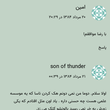
امین
۲۰ مرداد ۱۳۸۴ در ۲۰:۲۹
با رضا موافقم!
پاسخ
son of thunder
۲۱ مرداد ۱۳۸۴ در ۰۰:۳۹
اولا سلام. دوما من نمی دونم هک کردن ناسا که یه موسسه
علمی هست چه حسنی داره . یاد اون مثل افتادم که یکی
زورش به خر نمی رسید پالونشو کتک می زد.