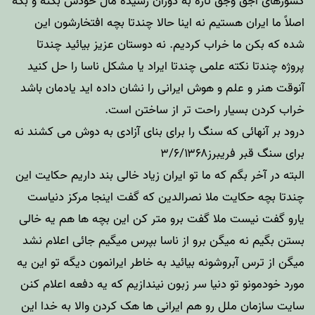
کشورهای اجق وجق تازه به دوران رسیده مال خودش بکنه و بگه
اصلاً ما ایران هستیم نه اینا حالا چندتا بچه افتخارشون این
شده که بکن ما خراب کردیم. نه دوستان عزیز بیائید چندتا
پروژه چندتا نکته علمی چندتا ایراد یا مشکل ناسا را حل کنید
آنوقت هنر و علم و هوش ایرانی را نشان داده اید یادمان باشد
خراب کردن بسیار راحت تر از ساختن است.
درود بر آنهائی که سنگ را برای بنای آزادی به دوش می کشند نه
برای سنگ قبر فریبرز۳/۶/۱۳۶۸
البته در آخر بگم که ما تو ایران زیاد خالی بند داریم حکایت این
چندتا بچه حکایت ملا نصرالدین که گفت اینجا مرکز دنیاست
یارو گفت نیست ملا گفت برو متر کن این بچه ها هم یه خالی
بستن بگیم نه میگن برو از ناسا بپرس میگیم جائی اعلام نشد
میگن از ترس آبروشونه بیائید به خاطر ایرانمون دیگه تو این یه
مورد خودمونو تو دنیا سر زبون نیندازیم که یه دفعه اعلام کنن
سایت سازمان ملل رو هم ایرانی ها هک کردن والا به خدا این