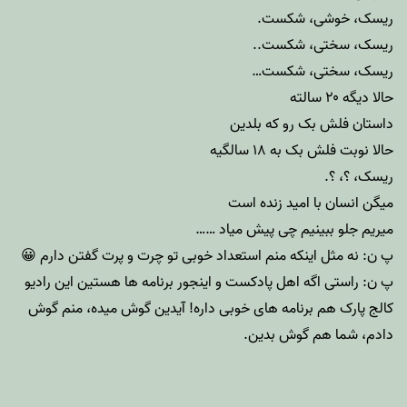
ریسک، خوشی، شکست.
ریسک، سختی، شکست..
ریسک، سختی، شکست…
حالا دیگه ۲۰ سالته
داستان فلش بک رو که بلدین
حالا نوبت فلش بک به ۱۸ سالگیه
ریسک، ؟، ؟.
میگن انسان با امید زنده است
میریم جلو ببینیم چی پیش میاد ……
پ ن: نه مثل اینکه منم استعداد خوبی تو چرت و پرت گفتن دارم 😀
پ ن: راستی اگه اهل پادکست و اینجور برنامه ها هستین این رادیو
کالج پارک
هم برنامه های خوبی داره!
آیدین
گوش میده، منم گوش
دادم، شما هم گوش بدین.