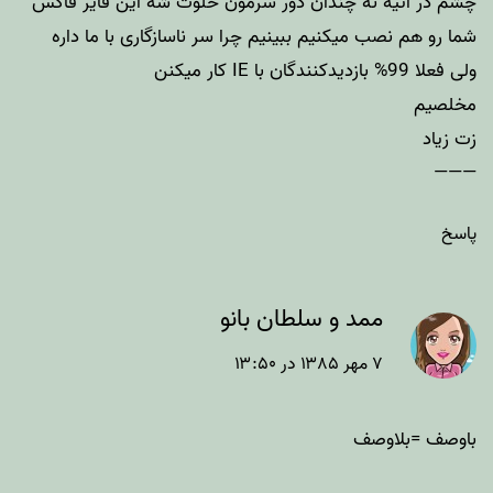
چشم در آتیه نه چندان دور سرمون خلوت شه این فایر فاکس
شما رو هم نصب میکنیم ببینیم چرا سر ناسازگاری با ما داره
ولی فعلا 99% بازدیدکنندگان با IE کار میکنن
مخلصیم
زت زیاد
———
پاسخ
ممد و سلطان بانو
۷ مهر ۱۳۸۵ در ۱۳:۵۰
باوصف =بلاوصف