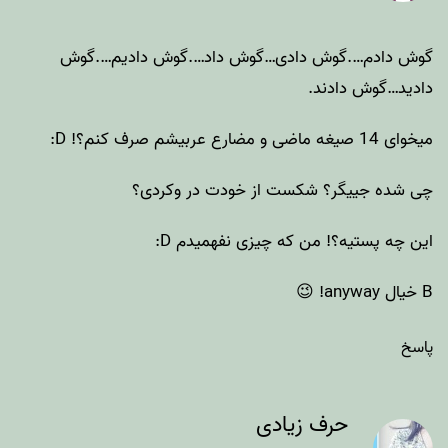
گوش دادم….گوش دادی…گوش داد….گوش دادیم….گوش
دادید…گوش دادند.
میخوای 14 صیغه ماضی و مضارع عربیشم صرف کنم؟! D:
چی شده جییگر؟ شکست از خودت در وکردی؟
این چه پستیه؟! من که چیزی نفهمیدم D:
B خیال anyway! 😉
پاسخ
حرف زیادی