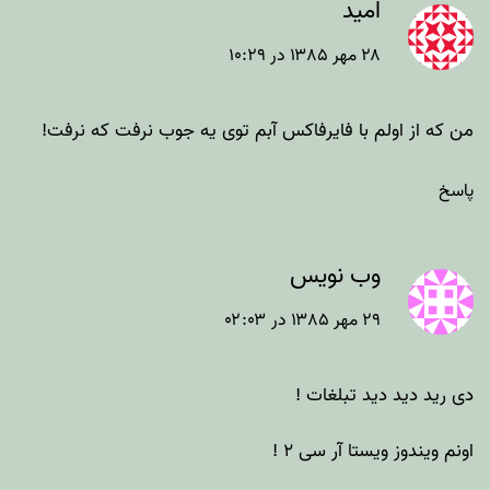
امید
۲۸ مهر ۱۳۸۵ در ۱۰:۲۹
من که از اولم با فایرفاکس آبم توی یه جوب نرفت که نرفت!
پاسخ
وب نویس
۲۹ مهر ۱۳۸۵ در ۰۲:۰۳
دی رید دید دید تبلغات !
اونم ویندوز ویستا آر سی ۲ !