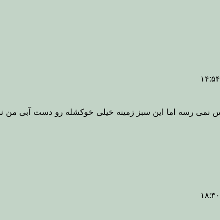
س نمی رسه اما این سبز زمینه خیلی خوکشله رو دست آبی من نزن