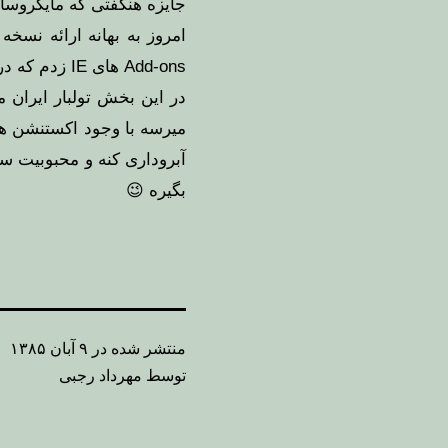
جایزه هنگفتی که
مایکروسا
امروز به بهانه ارائه
نسخه نه
Add-ons
های IE زدم که در شاخه
در این بخش تولبار
ایران ما
آبروداری کنه و محبوبیت س
بگیره 😉
منتشر شده در
۹ آبان ۱۳۸۵
توسط
مهرداد رجبی