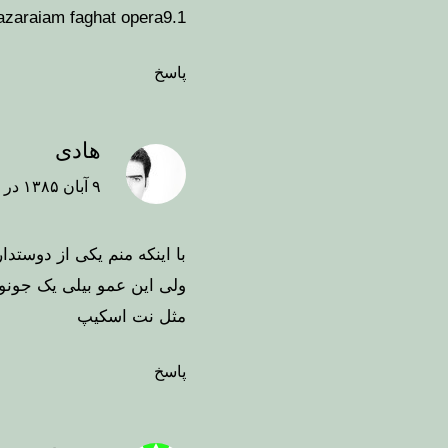
nazaraiam faghat opera9.1
پاسخ
هادی
۹ آبان ۱۳۸۵ در ۲۱:۱۳
با اینکه منم یکی از دوستد
ولی این عمو بیلی یک جونور
مثل نت اسکیپ
پاسخ