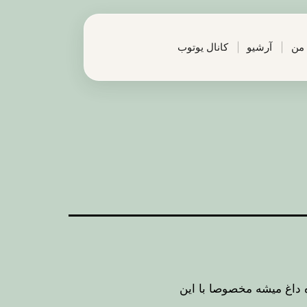
 من
آرشیو
کانال یوتوب
 داغ میشه مخصوصا با این